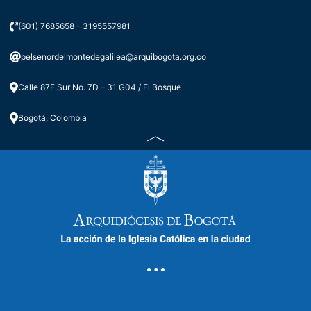
(601) 7685658 - 3195557981
pelsenordelmontedegalilea@arquibogota.org.co
Calle 87F Sur No. 7D – 31 G04 / El Bosque
Bogotá, Colombia