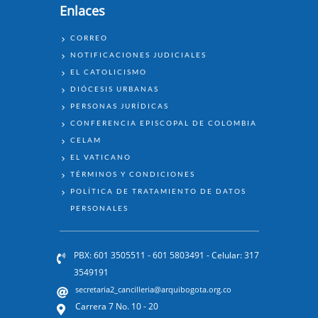
Enlaces
ENLACES
CORREO
NOTIFICACIONES JUDICIALES
EL CATOLICISMO
DIÓCESIS URBANAS
PERSONAS JURÍDICAS
CONFERENCIA EPISCOPAL DE COLOMBIA
CELAM
EL VATICANO
TÉRMINOS Y CONDICIONES
POLÍTICA DE TRATAMIENTO DE DATOS
PERSONALES
PBX: 601 3505511 - 601 5803491 - Celular: 317
3549191
secretaria2_cancilleria@arquibogota.org.co
Carrera 7 No. 10 - 20