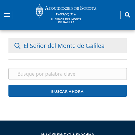
Pasar
al
PARROQUIA
contenido
EL SEÑOR DEL MONTE
DE GALILEA
principal
El Señor del Monte de Galilea
EL SEÑOR DEL MONTE DE GALILEA