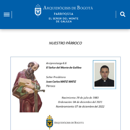
Pasar
al
PARROQUIA
contenido
EL SEÑOR DEL MONTE
DE GALILEA
principal
NUESTRO PÁRROCO