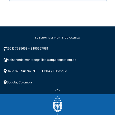
EL SEÑOR DEL MONTE DE GALILEA
(601) 7685658 - 3195557981
pelsenordelmontedegalilea@arquibogota.org.co
Calle 87F Sur No. 7D – 31 G04 / El Bosque
Bogotá, Colombia