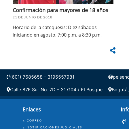
Confirmación para mayores de 18 años
21 DE JUNIO DE 2018
Horario de la catequesis: Diez sábados
iniciando en agosto. 7:00 p.m. a 8:30 p.m.
(601) 7685658 - 3195557981
pelsen
Calle 87F Sur No. 7D – 31 G04 / El Bosque
Bogotá,
Enlaces
Inf
ENLACES
CORREO
NOTIFICACIONES JUDICIALES