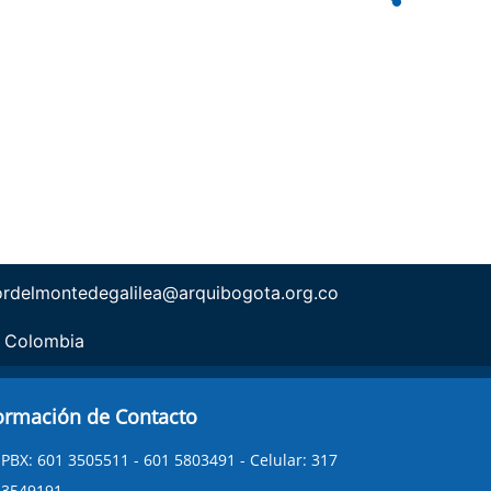
ordelmontedegalilea@arquibogota.org.co
 Colombia
ormación de Contacto
PBX: 601 3505511 - 601 5803491 - Celular: 317
3549191